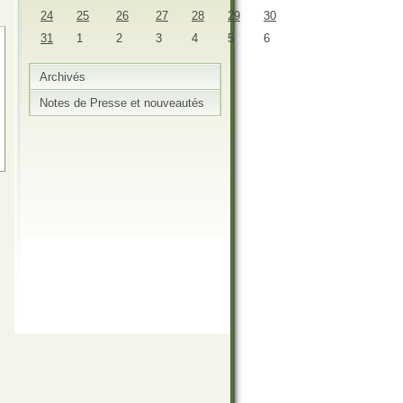
24
25
26
27
28
29
30
31
1
2
3
4
5
6
Archivés
Notes de Presse et nouveautés