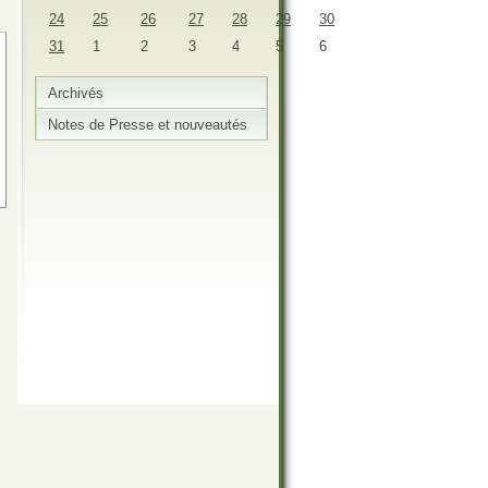
24
25
26
27
28
29
30
31
1
2
3
4
5
6
Archivés
Notes de Presse et nouveautés