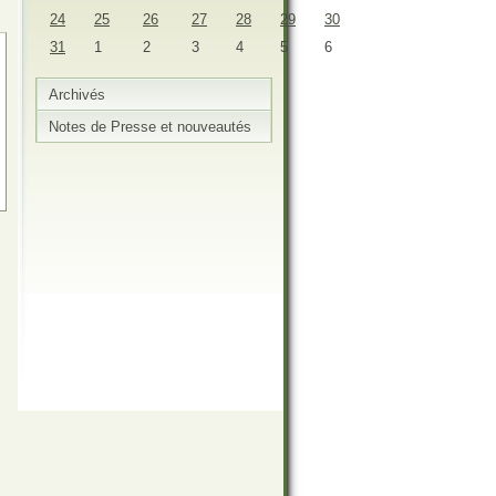
24
25
26
27
28
29
30
31
1
2
3
4
5
6
Archivés
Notes de Presse et nouveautés