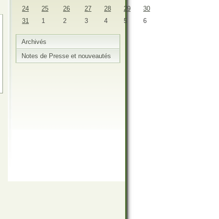
24
25
26
27
28
29
30
31
1
2
3
4
5
6
Archivés
Notes de Presse et nouveautés