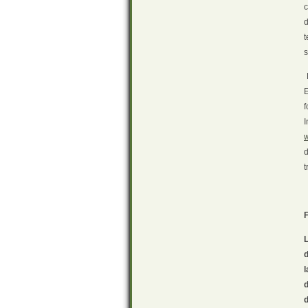
c
t
s
D
E
f
d
t
d