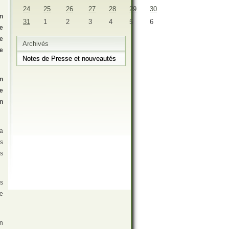
24
25
26
27
28
29
30
on
31
1
2
3
4
5
6
de
e
Archivés
de
Notes de Presse et nouveautés
on
e
un
la
s
es
rs
me
n