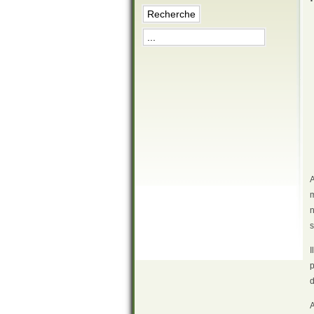
A
m
s
I
p
d