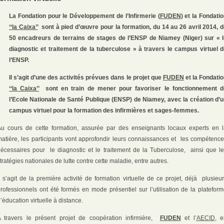
La Fondation pour le Développement de l’Infirmerie (
FUDEN
) et la Fondati
‘‘la Caixa’’
sont à pied d’œuvre pour la formation, du 14 au 26 avril 2014, 
50 encadreurs de terrains de stages de l’ENSP de Niamey (Niger) sur « l
diagnostic et traitement de la tuberculose » à travers le campus virtuel 
l’ENSP.
Il s’agit d’une des activités prévues dans le projet que
FUDEN
et la Fondati
‘‘la Caixa’’
sont en train de mener pour favoriser le fonctionnement d
l’Ecole Nationale de Santé Publique (ENSP) de Niamey, avec la création d’
campus virtuel pour la formation des infirmières et sages-femmes.
u cours de cette formation, assurée par des enseignants locaux experts en 
atière, les participants vont approfondir leurs connaissances et
les compétence
nécessaires pour
le diagnostic et le traitement de la Tuberculose,
ainsi que l
tratégies nationales de lutte contre cette maladie, entre autres.
l s’agit de la première activité de formation virtuelle de ce projet, déjà
plusieu
rofessionnels ont été formés en mode présentiel sur l’utilisation de la platefor
’éducation virtuelle à distance.
A travers le présent projet de coopération infirmière,
FUDEN
et l’
AECID
, e