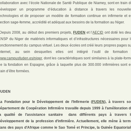
ollaboration avec l’école Nationale de Santé Publique de Niamey, sont en train 
développer un programme d’éducation à distance à travers les nouvelle
echnologies et de proposer un modèle de formation continue en infirmerie et 
ection sage-femme, accrédité et adéquat aux besoins de la formation au Niger.
epuis 2008, au début des premiers projets,
FUDEN
et l’
AECID
ont doté les de
NSP du Niger de matériels informatiques et d’infrastructures nécessaires pour 
onctionnement du campus virtuel. Les deux écoles ont créé leurs propres pages s
Internet, au sein desquelles elles ont intégré l’outil de formation 
www.campusfuden.es/niger
, dont les caractéristiques sont similaires à la plate-for
e la fondation en Espagne, grâce à laquelle plus de 300.000 infirmières sont 
rain d’être formées.
FUDEN
La Fondation pour le Développement de l’Infirmerie (
FUDEN
), à travers so
épartement de Coopération Infirmière travaille depuis 1999 à l’amélioration 
la qualité de l’assistance sanitaire
dans différents pays à travers l
développement de la profession d’infirmière. Actuellement, elle mène à term
dans des pays d’Afrique comme le Sao Tomé et Principe, la Guinée Equatorial