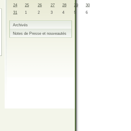
24
25
26
27
28
29
30
31
1
2
3
4
5
6
Archivés
Notes de Presse et nouveautés